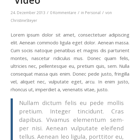
“Video”
/
/
/
24. Dezember 2013
0 Kommentare
in
Personal
von
ChristineSteyer
Lorem ipsum dolor sit amet, con­sectetuer adip­isc­ing
elit. Aenean com­mo­do ligu­la eget dolor. Aenean mas­sa.
Cum soci­is natoque penat­i­bus et mag­nis dis par­turi­ent
montes, nasce­tur ridicu­lus mus. Donec quam felis,
ultricies nec, pel­len­tesque eu, pretium quis, sem. Nul­la
con­se­quat mas­sa quis enim. Donec pede jus­to, fringilla
vel, ali­quet nec, vulpu­tate eget, arcu. In enim jus­to,
rhon­cus ut, imperdi­et a, vene­natis vitae, justo.
Nul­lam dic­tum felis eu pede mol­lis
pretium. Inte­ger tin­cidunt. Cras
dapibus. Viva­mus ele­men­tum sem­
per nisi. Aenean vulpu­tate eleifend
tel­lus. Aenean leo ligu­la, port­ti­tor eu,