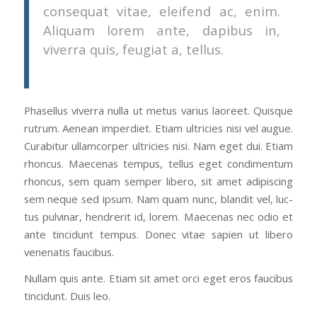
con­se­quat vitae, eleifend ac, enim.
Ali­quam lorem ante, dapibus in,
viver­ra quis, feu­giat a, tellus.
Phasel­lus viver­ra nul­la ut metus var­ius laoreet. Quisque
rutrum. Aenean imperdi­et. Eti­am ultricies nisi vel augue.
Cur­abitur ullam­cor­p­er ultricies nisi. Nam eget dui. Eti­am
rhon­cus. Mae­ce­nas tem­pus, tel­lus eget condi­men­tum
rhon­cus, sem quam sem­per libero, sit amet adip­isc­ing
sem neque sed ipsum. Nam quam nunc, bland­it vel, luc­
tus pul­v­inar, hen­drerit id, lorem. Mae­ce­nas nec odio et
ante tin­cidunt tem­pus. Donec vitae sapi­en ut libero
vene­natis faucibus.
Nul­lam quis ante. Eti­am sit amet orci eget eros fau­cibus
tin­cidunt. Duis leo.